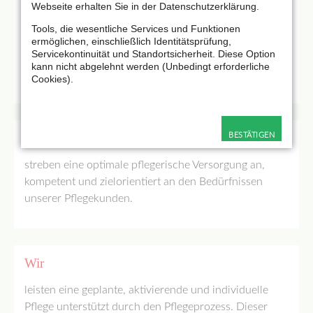
Webseite erhalten Sie in der Datenschutzerklärung.
Wir
Tools, die wesentliche Services und Funktionen
achten darauf, die Räumlichkeiten nicht in erster Linie
ermöglichen, einschließlich Identitätsprüfung,
Servicekontinuität und Standortsicherheit. Diese Option
der Pflege anzupassen, sondern die Pflege den
kann nicht abgelehnt werden (Unbedingt erforderliche
Räumlichkeiten.
Cookies).
Wir
BESTÄTIGEN
streben eine optimale pflegerische Versorgung an,
kompetent und zielorientiert an den Bedürfnissen
unserer Pflegekunden.
Wir
leisten eine geplante, aktivierende und individuelle
Pflege unterstützt durch den Pflegeprozess. Dieser