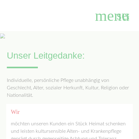
menu
sear
Suchbegriffe
SUCHEN
Unser Leitgedanke:
Individuelle, persönliche Pflege unabhängig von
Geschlecht, Alter, sozialer Herkunft, Kultur, Religion oder
Nationalität.
Wir
möchten unseren Kunden ein Stück Heimat schenken
und leisten kultursensible Alten- und Krankenpflege
geprägt durch gegenseitige Achtung und Toleranz.